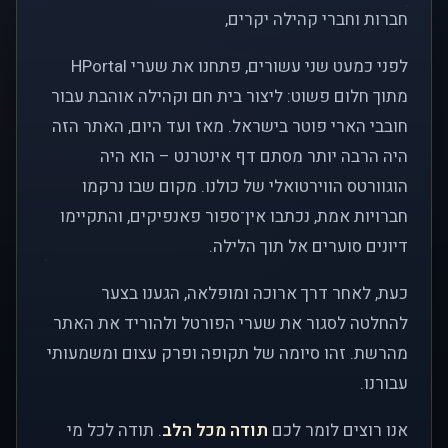
חברות וחברי קהילה יקרים,
לפני כמעט שני עשורים, פתחנו את שערי HPortal
מתוך חלום פשוט: ליצור בית חם וקהילה אוהבת עבור
חובבי הארי פוטר בישראל. מאז ועד היום, האתר הזה
היה הרבה יותר מסתם דף אינטרנט – הוא היה
הוגוורטס הווירטואלי של כולנו. מקום שבו נרקמו
חברויות אמת, נכתבו אין־ספור פאנפיקים, והתקיימו
דיונים סוערים אל תוך הלילה.
כעת, לאחר דרך ארוכה ומופלאה, הגענו בצער
להחלטה לסגור את שערי הפורטל ולהוריד את האתר
מהרשת. זהו סיומה של תקופה ופרק עצום ומשמעותי
עבורנו.
אנו רוצים לומר לכם
תודה מכל הלב
. תודה לכל מי