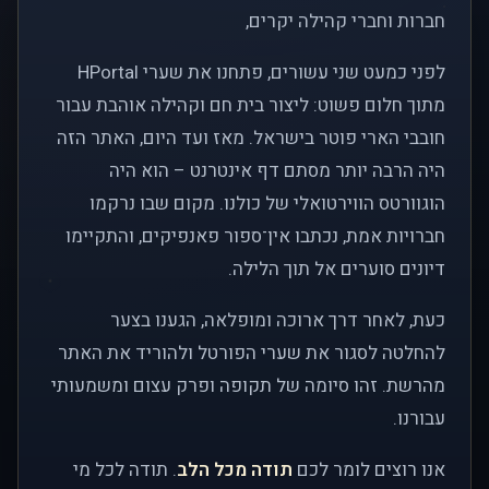
חברות וחברי קהילה יקרים,
לפני כמעט שני עשורים, פתחנו את שערי HPortal
מתוך חלום פשוט: ליצור בית חם וקהילה אוהבת עבור
חובבי הארי פוטר בישראל. מאז ועד היום, האתר הזה
היה הרבה יותר מסתם דף אינטרנט – הוא היה
הוגוורטס הווירטואלי של כולנו. מקום שבו נרקמו
חברויות אמת, נכתבו אין־ספור פאנפיקים, והתקיימו
דיונים סוערים אל תוך הלילה.
כעת, לאחר דרך ארוכה ומופלאה, הגענו בצער
להחלטה לסגור את שערי הפורטל ולהוריד את האתר
מהרשת. זהו סיומה של תקופה ופרק עצום ומשמעותי
עבורנו.
אנו רוצים לומר לכם
תודה מכל הלב
. תודה לכל מי