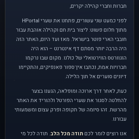
חברות וחברי קהילה יקרים,
לפני כמעט שני עשורים, פתחנו את שערי HPortal
מתוך חלום פשוט: ליצור בית חם וקהילה אוהבת עבור
חובבי הארי פוטר בישראל. מאז ועד היום, האתר הזה
היה הרבה יותר מסתם דף אינטרנט – הוא היה
הוגוורטס הווירטואלי של כולנו. מקום שבו נרקמו
חברויות אמת, נכתבו אין־ספור פאנפיקים, והתקיימו
דיונים סוערים אל תוך הלילה.
כעת, לאחר דרך ארוכה ומופלאה, הגענו בצער
להחלטה לסגור את שערי הפורטל ולהוריד את האתר
מהרשת. זהו סיומה של תקופה ופרק עצום ומשמעותי
עבורנו.
אנו רוצים לומר לכם
תודה מכל הלב
. תודה לכל מי