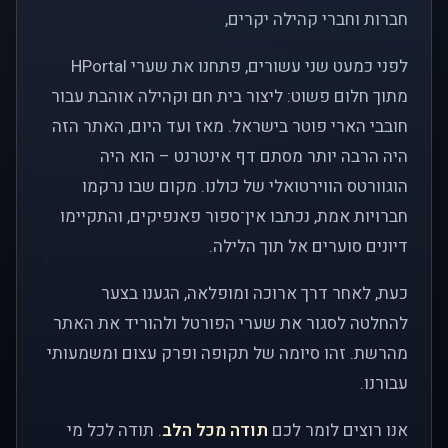
חברות וחברי קהילה יקרים,
לפני כמעט שני עשורים, פתחנו את שערי HPortal
מתוך חלום פשוט: ליצור בית חם וקהילה אוהבת עבור
חובבי הארי פוטר בישראל. מאז ועד היום, האתר הזה
היה הרבה יותר מסתם דף אינטרנט – הוא היה
הוגוורטס הווירטואלי של כולנו. מקום שבו נרקמו
חברויות אמת, נכתבו אין־ספור פאנפיקים, והתקיימו
דיונים סוערים אל תוך הלילה.
כעת, לאחר דרך ארוכה ומופלאה, הגענו בצער
להחלטה לסגור את שערי הפורטל ולהוריד את האתר
מהרשת. זהו סיומה של תקופה ופרק עצום ומשמעותי
עבורנו.
אנו רוצים לומר לכם
תודה מכל הלב
. תודה לכל מי