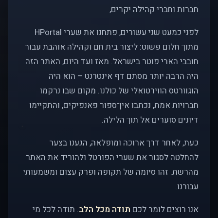
חברות וחברי קהילה יקרים,
לפני כמעט שני עשורים, פתחנו את שערי HPortal
מתוך חלום פשוט: ליצור בית חם וקהילה אוהבת עבור
חובבי הארי פוטר בישראל. מאז ועד היום, האתר הזה
היה הרבה יותר מסתם דף אינטרנט – הוא היה
הוגוורטס הווירטואלי של כולנו. מקום שבו נרקמו
חברויות אמת, נכתבו אין־ספור פאנפיקים, והתקיימו
דיונים סוערים אל תוך הלילה.
כעת, לאחר דרך ארוכה ומופלאה, הגענו בצער
להחלטה לסגור את שערי הפורטל ולהוריד את האתר
מהרשת. זהו סיומה של תקופה ופרק עצום ומשמעותי
עבורנו.
אנו רוצים לומר לכם
תודה מכל הלב
. תודה לכל מי