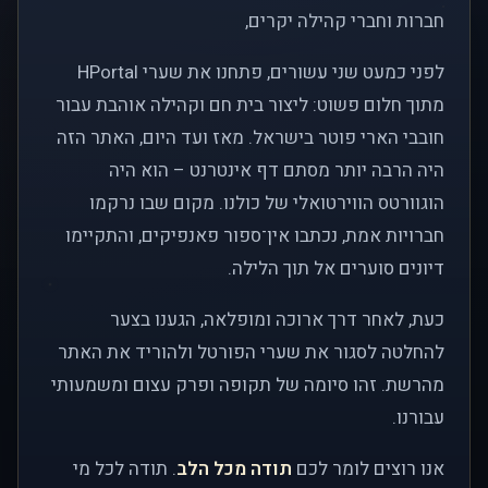
חברות וחברי קהילה יקרים,
לפני כמעט שני עשורים, פתחנו את שערי HPortal
מתוך חלום פשוט: ליצור בית חם וקהילה אוהבת עבור
חובבי הארי פוטר בישראל. מאז ועד היום, האתר הזה
היה הרבה יותר מסתם דף אינטרנט – הוא היה
הוגוורטס הווירטואלי של כולנו. מקום שבו נרקמו
חברויות אמת, נכתבו אין־ספור פאנפיקים, והתקיימו
דיונים סוערים אל תוך הלילה.
כעת, לאחר דרך ארוכה ומופלאה, הגענו בצער
להחלטה לסגור את שערי הפורטל ולהוריד את האתר
מהרשת. זהו סיומה של תקופה ופרק עצום ומשמעותי
עבורנו.
אנו רוצים לומר לכם
תודה מכל הלב
. תודה לכל מי