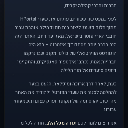
חברות וחברי קהילה יקרים,
לפני כמעט שני עשורים, פתחנו את שערי HPortal
מתוך חלום פשוט: ליצור בית חם וקהילה אוהבת עבור
חובבי הארי פוטר בישראל. מאז ועד היום, האתר הזה
היה הרבה יותר מסתם דף אינטרנט – הוא היה
הוגוורטס הווירטואלי של כולנו. מקום שבו נרקמו
חברויות אמת, נכתבו אין־ספור פאנפיקים, והתקיימו
דיונים סוערים אל תוך הלילה.
כעת, לאחר דרך ארוכה ומופלאה, הגענו בצער
להחלטה לסגור את שערי הפורטל ולהוריד את האתר
מהרשת. זהו סיומה של תקופה ופרק עצום ומשמעותי
עבורנו.
אנו רוצים לומר לכם
תודה מכל הלב
. תודה לכל מי