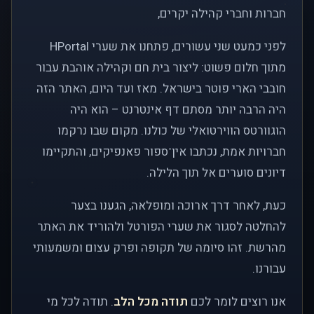
חברות וחברי קהילה יקרים,
לפני כמעט שני עשורים, פתחנו את שערי HPortal
מתוך חלום פשוט: ליצור בית חם וקהילה אוהבת עבור
חובבי הארי פוטר בישראל. מאז ועד היום, האתר הזה
היה הרבה יותר מסתם דף אינטרנט – הוא היה
הוגוורטס הווירטואלי של כולנו. מקום שבו נרקמו
חברויות אמת, נכתבו אין־ספור פאנפיקים, והתקיימו
דיונים סוערים אל תוך הלילה.
כעת, לאחר דרך ארוכה ומופלאה, הגענו בצער
להחלטה לסגור את שערי הפורטל ולהוריד את האתר
מהרשת. זהו סיומה של תקופה ופרק עצום ומשמעותי
עבורנו.
אנו רוצים לומר לכם
תודה מכל הלב
. תודה לכל מי