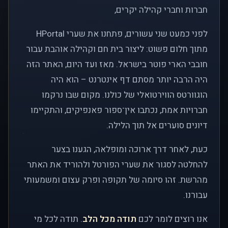
חברות וחברי קהילה יקרים,
לפני כמעט שני עשורים, פתחנו את שערי HPortal
מתוך חלום פשוט: ליצור בית חם וקהילה אוהבת עבור
חובבי הארי פוטר בישראל. מאז ועד היום, האתר הזה
היה הרבה יותר מסתם דף אינטרנט – הוא היה
הוגוורטס הווירטואלי של כולנו. מקום שבו נרקמו
חברויות אמת, נכתבו אין־ספור פאנפיקים, והתקיימו
דיונים סוערים אל תוך הלילה.
כעת, לאחר דרך ארוכה ומופלאה, הגענו בצער
להחלטה לסגור את שערי הפורטל ולהוריד את האתר
מהרשת. זהו סיומה של תקופה ופרק עצום ומשמעותי
עבורנו.
אנו רוצים לומר לכם
תודה מכל הלב
. תודה לכל מי