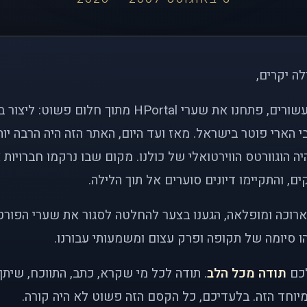
לה יקרים,
לפני כמעט שני עשורים, פתחנו את שערי HPortal מתוך חלו
י הארי פוטר בישראל. מאז ועד היום, האתר הזה היה הרבה י
ה הוגוורטס הווירטואלי של כולנו. מקום שבו נרקמו חברויות 
ם, והתקיימו דיונים סוערים אל תוך הלילה.
רוכה ומופלאה, הגענו בצער להחלטה לסגור את שערי הפורט
 סיומה של תקופה ופרק עצום ומשמעותי עבורנו.
לכם
תודה מכל הלב
. תודה לכל מי שקרא, כתב, התווכח, שית
יוחד הזה. בלעדיכם, כל הקסם הזה פשוט לא היה קורה.