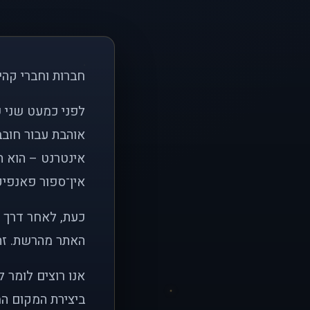
חברות וחברי קהי
אוהבת עבור חובב
אינטרנט – הוא הי
אין־ספור פאנפיקי
כעת, לאחר דרך א
האתר מהרשת. זהו
אנו רוצים לומר 
ביצירת המקום המ