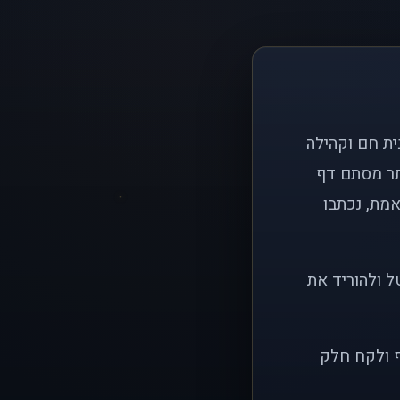
ם פשוט: ליצור בית חם וקהילה
ותר מסתם דף
אמת, נכתבו
ל ולהוריד את
ף ולקח חלק