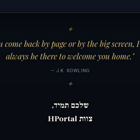
 come back by page or by the big screen, 
always be there to welcome you home."
— J.K. ROWLING
שלכם תמיד,
צוות HPortal