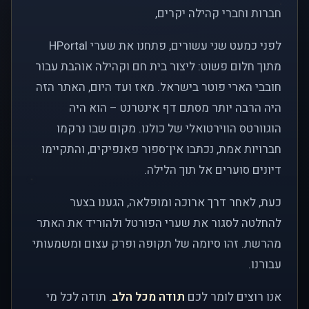
חברות וחברי קהילה יקרים,
לפני כמעט שני עשורים, פתחנו את שערי HPortal
מתוך חלום פשוט: ליצור בית חם וקהילה אוהבת עבור
חובבי הארי פוטר בישראל. מאז ועד היום, האתר הזה
היה הרבה יותר מסתם דף אינטרנט – הוא היה
הוגוורטס הווירטואלי של כולנו. מקום שבו נרקמו
חברויות אמת, נכתבו אין־ספור פאנפיקים, והתקיימו
דיונים סוערים אל תוך הלילה.
כעת, לאחר דרך ארוכה ומופלאה, הגענו בצער
להחלטה לסגור את שערי הפורטל ולהוריד את האתר
מהרשת. זהו סיומה של תקופה ופרק עצום ומשמעותי
עבורנו.
אנו רוצים לומר לכם
תודה מכל הלב
. תודה לכל מי