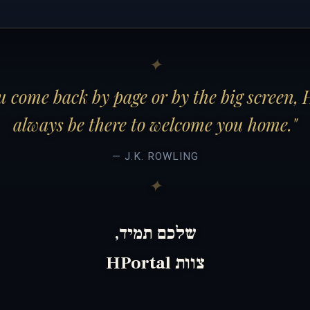
 come back by page or by the big screen, 
always be there to welcome you home."
— J.K. ROWLING
שלכם תמיד,
צוות HPortal