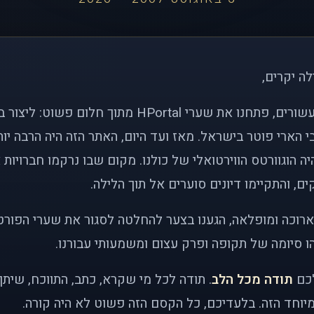
לה יקרים,
לפני כמעט שני עשורים, פתחנו את שערי HPortal מתוך חלו
י הארי פוטר בישראל. מאז ועד היום, האתר הזה היה הרבה י
ה הוגוורטס הווירטואלי של כולנו. מקום שבו נרקמו חברויות 
ם, והתקיימו דיונים סוערים אל תוך הלילה.
רוכה ומופלאה, הגענו בצער להחלטה לסגור את שערי הפורט
 סיומה של תקופה ופרק עצום ומשמעותי עבורנו.
לכם
תודה מכל הלב
. תודה לכל מי שקרא, כתב, התווכח, שית
יוחד הזה. בלעדיכם, כל הקסם הזה פשוט לא היה קורה.