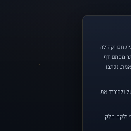
ם פשוט: ליצור בית חם וקהילה
ותר מסתם דף
אמת, נכתבו
ל ולהוריד את
ף ולקח חלק