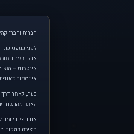
חברות וחברי קהי
אוהבת עבור חובב
אינטרנט – הוא הי
אין־ספור פאנפיקי
כעת, לאחר דרך א
האתר מהרשת. זהו
אנו רוצים לומר 
ביצירת המקום המ