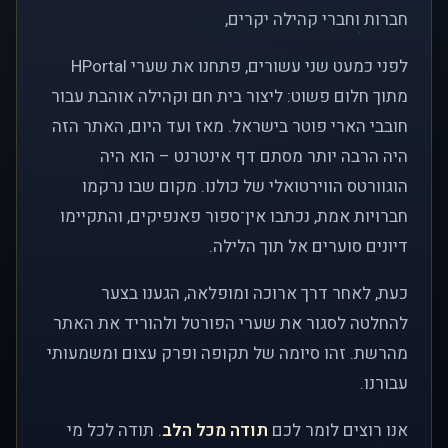
חברות וחברי קהילה יקרים,
לפני כמעט שני עשורים, פתחנו את שערי HPortal
מתוך חלום פשוט: ליצור בית חם וקהילה אוהבת עבור
חובבי הארי פוטר בישראל. מאז ועד היום, האתר הזה
היה הרבה יותר מסתם דף אינטרנט – הוא היה
הוגוורטס הווירטואלי של כולנו. מקום שבו נרקמו
חברויות אמת, נכתבו אין־ספור פאנפיקים, והתקיימו
דיונים סוערים אל תוך הלילה.
כעת, לאחר דרך ארוכה ומופלאה, הגענו בצער
להחלטה לסגור את שערי הפורטל ולהוריד את האתר
מהרשת. זהו סיומה של תקופה ופרק עצום ומשמעותי
עבורנו.
אנו רוצים לומר לכם
תודה מכל הלב
. תודה לכל מי