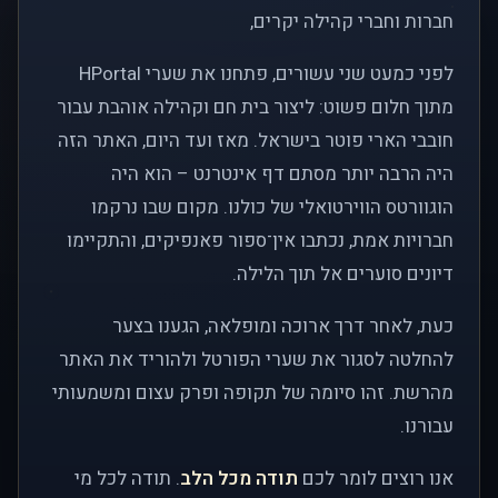
חברות וחברי קהילה יקרים,
לפני כמעט שני עשורים, פתחנו את שערי HPortal
מתוך חלום פשוט: ליצור בית חם וקהילה אוהבת עבור
חובבי הארי פוטר בישראל. מאז ועד היום, האתר הזה
היה הרבה יותר מסתם דף אינטרנט – הוא היה
הוגוורטס הווירטואלי של כולנו. מקום שבו נרקמו
חברויות אמת, נכתבו אין־ספור פאנפיקים, והתקיימו
דיונים סוערים אל תוך הלילה.
כעת, לאחר דרך ארוכה ומופלאה, הגענו בצער
להחלטה לסגור את שערי הפורטל ולהוריד את האתר
מהרשת. זהו סיומה של תקופה ופרק עצום ומשמעותי
עבורנו.
אנו רוצים לומר לכם
תודה מכל הלב
. תודה לכל מי