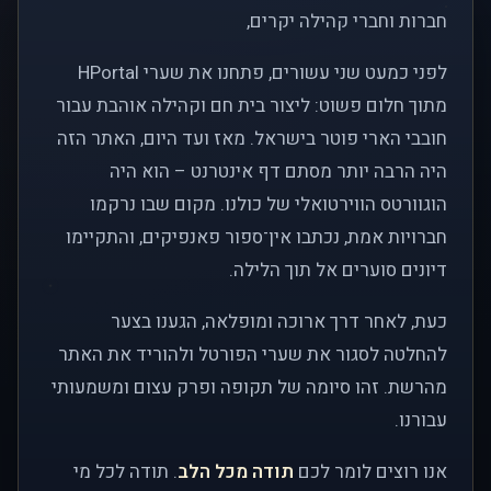
חברות וחברי קהילה יקרים,
לפני כמעט שני עשורים, פתחנו את שערי HPortal
מתוך חלום פשוט: ליצור בית חם וקהילה אוהבת עבור
חובבי הארי פוטר בישראל. מאז ועד היום, האתר הזה
היה הרבה יותר מסתם דף אינטרנט – הוא היה
הוגוורטס הווירטואלי של כולנו. מקום שבו נרקמו
חברויות אמת, נכתבו אין־ספור פאנפיקים, והתקיימו
דיונים סוערים אל תוך הלילה.
כעת, לאחר דרך ארוכה ומופלאה, הגענו בצער
להחלטה לסגור את שערי הפורטל ולהוריד את האתר
מהרשת. זהו סיומה של תקופה ופרק עצום ומשמעותי
עבורנו.
אנו רוצים לומר לכם
תודה מכל הלב
. תודה לכל מי