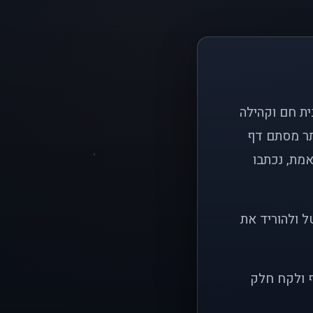
ם פשוט: ליצור בית חם וקהילה
ותר מסתם דף
אמת, נכתבו
ל ולהוריד את
ף ולקח חלק