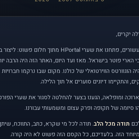
לה יקרים,
לפני כמעט שני עשורים, פתחנו את שערי HPortal מתוך חלו
י הארי פוטר בישראל. מאז ועד היום, האתר הזה היה הרבה י
ה הוגוורטס הווירטואלי של כולנו. מקום שבו נרקמו חברויות 
ם, והתקיימו דיונים סוערים אל תוך הלילה.
רוכה ומופלאה, הגענו בצער להחלטה לסגור את שערי הפורט
 סיומה של תקופה ופרק עצום ומשמעותי עבורנו.
לכם
תודה מכל הלב
. תודה לכל מי שקרא, כתב, התווכח, שית
יוחד הזה. בלעדיכם, כל הקסם הזה פשוט לא היה קורה.