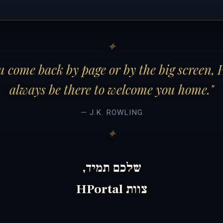
 come back by page or by the big screen, 
always be there to welcome you home."
— J.K. ROWLING
שלכם תמיד,
צוות HPortal