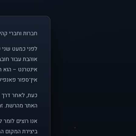
חברות וחברי קהי
אוהבת עבור חובב
אינטרנט – הוא הי
אין־ספור פאנפיקי
כעת, לאחר דרך א
האתר מהרשת. זהו
אנו רוצים לומר 
ביצירת המקום המ