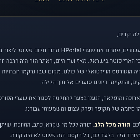
לה יקרים,
לפני כמעט שני עשורים, פתחנו את שערי HPortal מתוך חלו
י הארי פוטר בישראל. מאז ועד היום, האתר הזה היה הרבה י
ה הוגוורטס הווירטואלי של כולנו. מקום שבו נרקמו חברויות 
ם, והתקיימו דיונים סוערים אל תוך הלילה.
רוכה ומופלאה, הגענו בצער להחלטה לסגור את שערי הפורט
 סיומה של תקופה ופרק עצום ומשמעותי עבורנו.
לכם
תודה מכל הלב
. תודה לכל מי שקרא, כתב, התווכח, שית
יוחד הזה. בלעדיכם, כל הקסם הזה פשוט לא היה קורה.