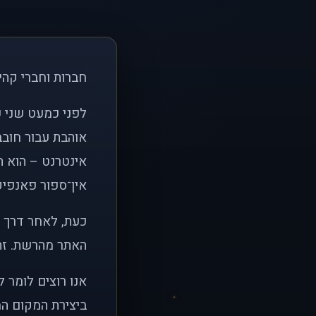
חברות וחברי קהי
אוהבת עבור חובב
אינטרנט – הוא הי
אין־ספור פאנפיקי
כעת, לאחר דרך א
האתר מהרשת. זהו
אנו רוצים לומר 
ביצירת המקום המ