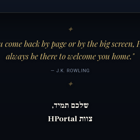
 come back by page or by the big screen, 
always be there to welcome you home."
— J.K. ROWLING
שלכם תמיד,
צוות HPortal