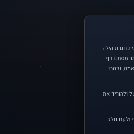
ם פשוט: ליצור בית חם וקהילה
ותר מסתם דף
אמת, נכתבו
ל ולהוריד את
ף ולקח חלק