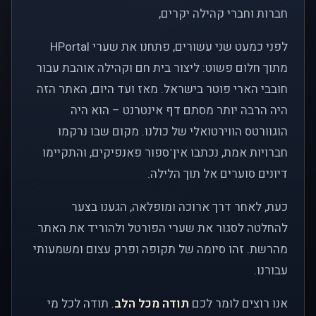
חברות וחברי קהילה יקרים,
לפני כמעט שני עשורים, פתחנו את שערי HPortal
מתוך חלום פשוט: ליצור בית חם וקהילה אוהבת עבור
חובבי הארי פוטר בישראל. מאז ועד היום, האתר הזה
היה הרבה יותר מסתם דף אינטרנט – הוא היה
הוגוורטס הווירטואלי של כולנו. מקום שבו נרקמו
חברויות אמת, נכתבו אין־ספור פאנפיקים, והתקיימו
דיונים סוערים אל תוך הלילה.
כעת, לאחר דרך ארוכה ומופלאה, הגענו בצער
להחלטה לסגור את שערי הפורטל ולהוריד את האתר
מהרשת. זהו סיומה של תקופה ופרק עצום ומשמעותי
עבורנו.
אנו רוצים לומר לכם
תודה מכל הלב
. תודה לכל מי