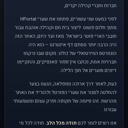
חברות וחברי קהילה יקרים,
לפני כמעט שני עשורים, פתחנו את שערי HPortal
מתוך חלום פשוט: ליצור בית חם וקהילה אוהבת עבור
חובבי הארי פוטר בישראל. מאז ועד היום, האתר הזה
היה הרבה יותר מסתם דף אינטרנט – הוא היה
הוגוורטס הווירטואלי של כולנו. מקום שבו נרקמו
חברויות אמת, נכתבו אין־ספור פאנפיקים, והתקיימו
דיונים סוערים אל תוך הלילה.
כעת, לאחר דרך ארוכה ומופלאה, הגענו בצער
להחלטה לסגור את שערי הפורטל ולהוריד את האתר
מהרשת. זהו סיומה של תקופה ופרק עצום ומשמעותי
עבורנו.
אנו רוצים לומר לכם
תודה מכל הלב
. תודה לכל מי