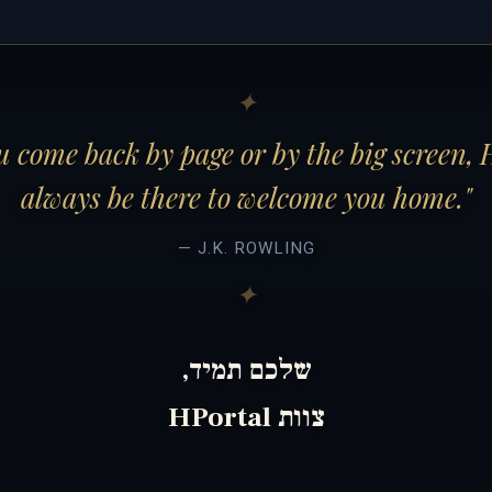
 come back by page or by the big screen, 
always be there to welcome you home."
— J.K. ROWLING
שלכם תמיד,
צוות HPortal