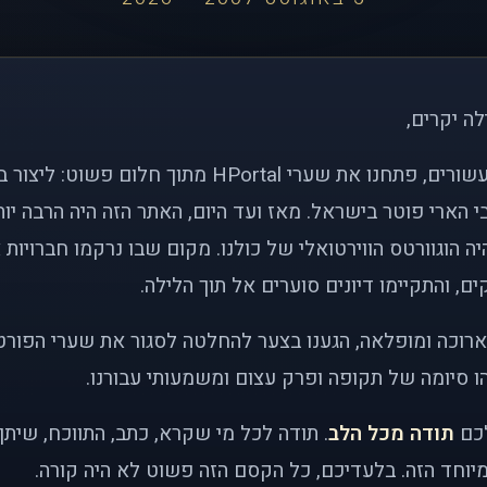
לה יקרים,
לפני כמעט שני עשורים, פתחנו את שערי HPortal מתוך חלו
י הארי פוטר בישראל. מאז ועד היום, האתר הזה היה הרבה י
ה הוגוורטס הווירטואלי של כולנו. מקום שבו נרקמו חברויות 
ם, והתקיימו דיונים סוערים אל תוך הלילה.
רוכה ומופלאה, הגענו בצער להחלטה לסגור את שערי הפורט
 סיומה של תקופה ופרק עצום ומשמעותי עבורנו.
לכם
תודה מכל הלב
. תודה לכל מי שקרא, כתב, התווכח, שית
יוחד הזה. בלעדיכם, כל הקסם הזה פשוט לא היה קורה.