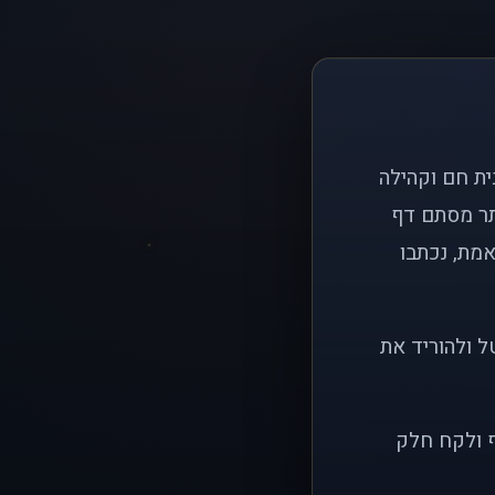
ם פשוט: ליצור בית חם וקהילה
ותר מסתם דף
אמת, נכתבו
ל ולהוריד את
ף ולקח חלק