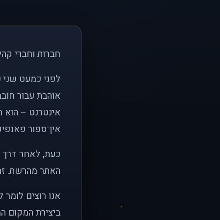
חברות וחברי קהי
אוהבת עבור חובב
אינטרנט – הוא הי
אין־ספור פאנפיקי
כעת, לאחר דרך א
האתר מהרשת. זהו
אנו רוצים לומר 
ביצירת המקום המ