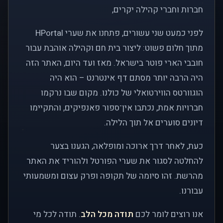
חברות וחברי קהילה יקרים,
לפני כמעט שני עשורים, פתחנו את שערי HPortal
מתוך חלום פשוט: ליצור בית חם וקהילה אוהבת עבור
חובבי הארי פוטר בישראל. מאז ועד היום, האתר הזה
היה הרבה יותר מסתם דף אינטרנט – הוא היה
הוגוורטס הווירטואלי של כולנו. מקום שבו נרקמו
חברויות אמת, נכתבו אין־ספור פאנפיקים, והתקיימו
דיונים סוערים אל תוך הלילה.
כעת, לאחר דרך ארוכה ומופלאה, הגענו בצער
להחלטה לסגור את שערי הפורטל ולהוריד את האתר
מהרשת. זהו סיומה של תקופה ופרק עצום ומשמעותי
עבורנו.
אנו רוצים לומר לכם
תודה מכל הלב
. תודה לכל מי