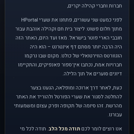
חברות וחברי קהילה יקרים,
לפני כמעט שני עשורים, פתחנו את שערי HPortal
מתוך חלום פשוט: ליצור בית חם וקהילה אוהבת עבור
חובבי הארי פוטר בישראל. מאז ועד היום, האתר הזה
היה הרבה יותר מסתם דף אינטרנט – הוא היה
הוגוורטס הווירטואלי של כולנו. מקום שבו נרקמו
חברויות אמת, נכתבו אין־ספור פאנפיקים, והתקיימו
דיונים סוערים אל תוך הלילה.
כעת, לאחר דרך ארוכה ומופלאה, הגענו בצער
להחלטה לסגור את שערי הפורטל ולהוריד את האתר
מהרשת. זהו סיומה של תקופה ופרק עצום ומשמעותי
עבורנו.
אנו רוצים לומר לכם
תודה מכל הלב
. תודה לכל מי