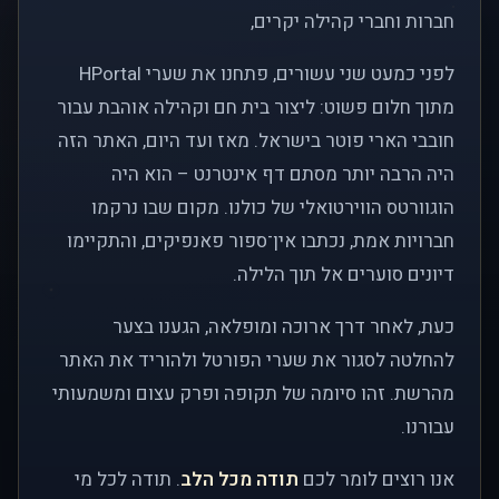
חברות וחברי קהילה יקרים,
לפני כמעט שני עשורים, פתחנו את שערי HPortal
מתוך חלום פשוט: ליצור בית חם וקהילה אוהבת עבור
חובבי הארי פוטר בישראל. מאז ועד היום, האתר הזה
היה הרבה יותר מסתם דף אינטרנט – הוא היה
הוגוורטס הווירטואלי של כולנו. מקום שבו נרקמו
חברויות אמת, נכתבו אין־ספור פאנפיקים, והתקיימו
דיונים סוערים אל תוך הלילה.
כעת, לאחר דרך ארוכה ומופלאה, הגענו בצער
להחלטה לסגור את שערי הפורטל ולהוריד את האתר
מהרשת. זהו סיומה של תקופה ופרק עצום ומשמעותי
עבורנו.
אנו רוצים לומר לכם
תודה מכל הלב
. תודה לכל מי