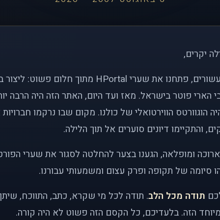
לה יקרים,
לפני כמעט שני עשורים, פתחנו את שערי HPortal מתוך חלו
י הארי פוטר בישראל. מאז ועד היום, האתר הזה היה הרבה י
ה הוגוורטס הווירטואלי של כולנו. מקום שבו נרקמו חברויות 
ם, והתקיימו דיונים סוערים אל תוך הלילה.
רוכה ומופלאה, הגענו בצער להחלטה לסגור את שערי הפורט
 סיומה של תקופה ופרק עצום ומשמעותי עבורנו.
לכם
תודה מכל הלב
. תודה לכל מי שקרא, כתב, התווכח, שית
יוחד הזה. בלעדיכם, כל הקסם הזה פשוט לא היה קורה.