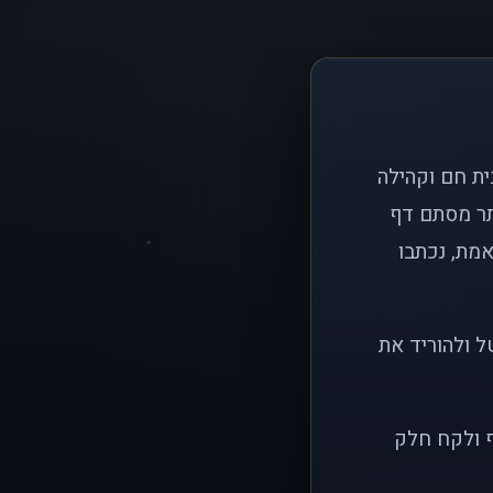
ם פשוט: ליצור בית חם וקהילה
ותר מסתם דף
אמת, נכתבו
ל ולהוריד את
ף ולקח חלק