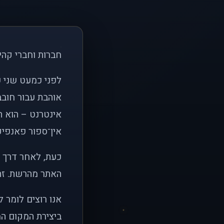
חברות וחברי קהי
אוהבת עבור חובב
אינטרנט – הוא הי
אין־ספור פאנפיקי
כעת, לאחר דרך א
האתר מהרשת. זהו
אנו רוצים לומר 
ביצירת המקום המ