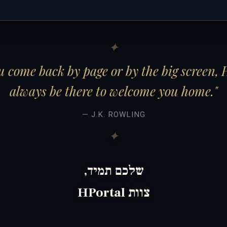
 come back by page or by the big screen, 
always be there to welcome you home."
— J.K. ROWLING
שלכם תמיד,
צוות HPortal