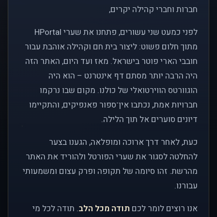
חברות וחברי קהילה יקרים,
לפני כמעט שני עשורים, פתחנו את שערי HPortal
מתוך חלום פשוט: ליצור בית חם וקהילה אוהבת עבור
חובבי הארי פוטר בישראל. מאז ועד היום, האתר הזה
היה הרבה יותר מסתם דף אינטרנט – הוא היה
הוגוורטס הווירטואלי של כולנו. מקום שבו נרקמו
חברויות אמת, נכתבו אין־ספור פאנפיקים, והתקיימו
דיונים סוערים אל תוך הלילה.
כעת, לאחר דרך ארוכה ומופלאה, הגענו בצער
להחלטה לסגור את שערי הפורטל ולהוריד את האתר
מהרשת. זהו סיומה של תקופה ופרק עצום ומשמעותי
עבורנו.
אנו רוצים לומר לכם
תודה מכל הלב
. תודה לכל מי