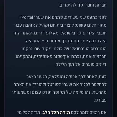
חברות וחברי קהילה יקרים,
לפני כמעט שני עשורים, פתחנו את שערי HPortal
מתוך חלום פשוט: ליצור בית חם וקהילה אוהבת עבור
חובבי הארי פוטר בישראל. מאז ועד היום, האתר הזה
היה הרבה יותר מסתם דף אינטרנט – הוא היה
הוגוורטס הווירטואלי של כולנו. מקום שבו נרקמו
חברויות אמת, נכתבו אין־ספור פאנפיקים, והתקיימו
דיונים סוערים אל תוך הלילה.
כעת, לאחר דרך ארוכה ומופלאה, הגענו בצער
להחלטה לסגור את שערי הפורטל ולהוריד את האתר
מהרשת. זהו סיומה של תקופה ופרק עצום ומשמעותי
עבורנו.
אנו רוצים לומר לכם
תודה מכל הלב
. תודה לכל מי