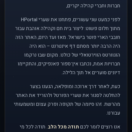
חברות וחברי קהילה יקרים,
לפני כמעט שני עשורים, פתחנו את שערי HPortal
מתוך חלום פשוט: ליצור בית חם וקהילה אוהבת עבור
חובבי הארי פוטר בישראל. מאז ועד היום, האתר הזה
היה הרבה יותר מסתם דף אינטרנט – הוא היה
הוגוורטס הווירטואלי של כולנו. מקום שבו נרקמו
חברויות אמת, נכתבו אין־ספור פאנפיקים, והתקיימו
דיונים סוערים אל תוך הלילה.
כעת, לאחר דרך ארוכה ומופלאה, הגענו בצער
להחלטה לסגור את שערי הפורטל ולהוריד את האתר
מהרשת. זהו סיומה של תקופה ופרק עצום ומשמעותי
עבורנו.
אנו רוצים לומר לכם
תודה מכל הלב
. תודה לכל מי