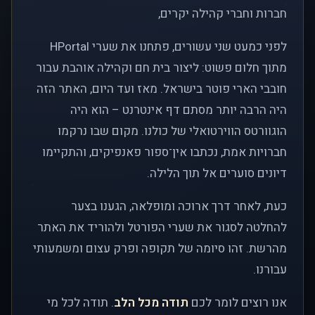
חברות וחברי קהילה יקרים,
לפני כמעט שני עשורים, פתחנו את שערי HPortal
מתוך חלום פשוט: ליצור בית חם וקהילה אוהבת עבור
חובבי הארי פוטר בישראל. מאז ועד היום, האתר הזה
היה הרבה יותר מסתם דף אינטרנט – הוא היה
הוגוורטס הווירטואלי של כולנו. מקום שבו נרקמו
חברויות אמת, נכתבו אין־ספור פאנפיקים, והתקיימו
דיונים סוערים אל תוך הלילה.
כעת, לאחר דרך ארוכה ומופלאה, הגענו בצער
להחלטה לסגור את שערי הפורטל ולהוריד את האתר
מהרשת. זהו סיומה של תקופה ופרק עצום ומשמעותי
עבורנו.
אנו רוצים לומר לכם
תודה מכל הלב
. תודה לכל מי