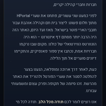
חברות וחברי קהילה יקרים,
לפני כמעט שני עשורים, פתחנו את שערי HPortal
מתוך חלום פשוט: ליצור בית חם וקהילה אוהבת עבור
חובבי הארי פוטר בישראל. מאז ועד היום, האתר הזה
היה הרבה יותר מסתם דף אינטרנט – הוא היה
הוגוורטס הווירטואלי של כולנו. מקום שבו נרקמו
חברויות אמת, נכתבו אין־ספור פאנפיקים, והתקיימו
דיונים סוערים אל תוך הלילה.
כעת, לאחר דרך ארוכה ומופלאה, הגענו בצער
להחלטה לסגור את שערי הפורטל ולהוריד את האתר
מהרשת. זהו סיומה של תקופה ופרק עצום ומשמעותי
עבורנו.
אנו רוצים לומר לכם
תודה מכל הלב
. תודה לכל מי