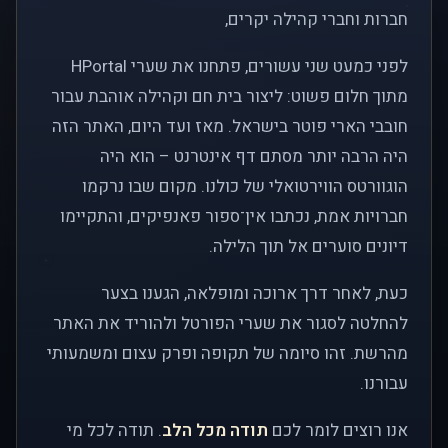
חברות וחברי קהילה יקרים,
לפני כמעט שני עשורים, פתחנו את שערי HPortal
מתוך חלום פשוט: ליצור בית חם וקהילה אוהבת עבור
חובבי הארי פוטר בישראל. מאז ועד היום, האתר הזה
היה הרבה יותר מסתם דף אינטרנט – הוא היה
הוגוורטס הווירטואלי של כולנו. מקום שבו נרקמו
חברויות אמת, נכתבו אין־ספור פאנפיקים, והתקיימו
דיונים סוערים אל תוך הלילה.
כעת, לאחר דרך ארוכה ומופלאה, הגענו בצער
להחלטה לסגור את שערי הפורטל ולהוריד את האתר
מהרשת. זהו סיומה של תקופה ופרק עצום ומשמעותי
עבורנו.
אנו רוצים לומר לכם
תודה מכל הלב
. תודה לכל מי