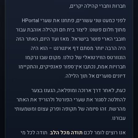
חברות וחברי קהילה יקרים,
לפני כמעט שני עשורים, פתחנו את שערי HPortal
מתוך חלום פשוט: ליצור בית חם וקהילה אוהבת עבור
חובבי הארי פוטר בישראל. מאז ועד היום, האתר הזה
היה הרבה יותר מסתם דף אינטרנט – הוא היה
הוגוורטס הווירטואלי של כולנו. מקום שבו נרקמו
חברויות אמת, נכתבו אין־ספור פאנפיקים, והתקיימו
דיונים סוערים אל תוך הלילה.
כעת, לאחר דרך ארוכה ומופלאה, הגענו בצער
להחלטה לסגור את שערי הפורטל ולהוריד את האתר
מהרשת. זהו סיומה של תקופה ופרק עצום ומשמעותי
עבורנו.
אנו רוצים לומר לכם
תודה מכל הלב
. תודה לכל מי