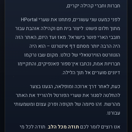
חברות וחברי קהילה יקרים,
לפני כמעט שני עשורים, פתחנו את שערי HPortal
מתוך חלום פשוט: ליצור בית חם וקהילה אוהבת עבור
חובבי הארי פוטר בישראל. מאז ועד היום, האתר הזה
היה הרבה יותר מסתם דף אינטרנט – הוא היה
הוגוורטס הווירטואלי של כולנו. מקום שבו נרקמו
חברויות אמת, נכתבו אין־ספור פאנפיקים, והתקיימו
דיונים סוערים אל תוך הלילה.
כעת, לאחר דרך ארוכה ומופלאה, הגענו בצער
להחלטה לסגור את שערי הפורטל ולהוריד את האתר
מהרשת. זהו סיומה של תקופה ופרק עצום ומשמעותי
עבורנו.
אנו רוצים לומר לכם
תודה מכל הלב
. תודה לכל מי