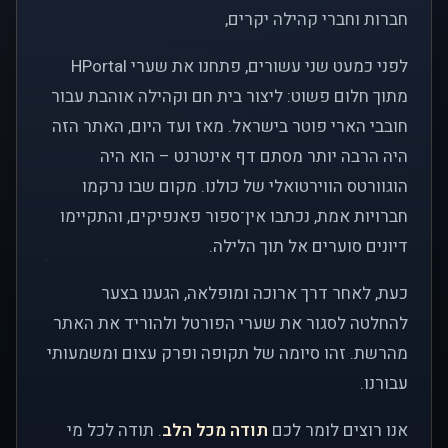
חברות וחברי קהילה יקרים,
לפני כמעט שני עשורים, פתחנו את שערי HPortal
מתוך חלום פשוט: ליצור בית חם וקהילה אוהבת עבור
חובבי הארי פוטר בישראל. מאז ועד היום, האתר הזה
היה הרבה יותר מסתם דף אינטרנט – הוא היה
הוגוורטס הווירטואלי של כולנו. מקום שבו נרקמו
חברויות אמת, נכתבו אין־ספור פאנפיקים, והתקיימו
דיונים סוערים אל תוך הלילה.
כעת, לאחר דרך ארוכה ומופלאה, הגענו בצער
להחלטה לסגור את שערי הפורטל ולהוריד את האתר
מהרשת. זהו סיומה של תקופה ופרק עצום ומשמעותי
עבורנו.
אנו רוצים לומר לכם
תודה מכל הלב
. תודה לכל מי