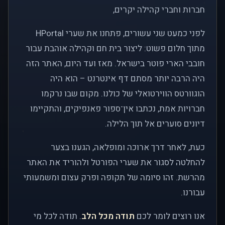
חברות וחברי קהילה יקרים,
לפני כמעט שני עשורים, פתחנו את שערי HPortal
מתוך חלום פשוט: ליצור בית חם וקהילה אוהבת עבור
חובבי הארי פוטר בישראל. מאז ועד היום, האתר הזה
היה הרבה יותר מסתם דף אינטרנט – הוא היה
הוגוורטס הווירטואלי של כולנו. מקום שבו נרקמו
חברויות אמת, נכתבו אין־ספור פאנפיקים, והתקיימו
דיונים סוערים אל תוך הלילה.
כעת, לאחר דרך ארוכה ומופלאה, הגענו בצער
להחלטה לסגור את שערי הפורטל ולהוריד את האתר
מהרשת. זהו סיומה של תקופה ופרק עצום ומשמעותי
עבורנו.
אנו רוצים לומר לכם
תודה מכל הלב
. תודה לכל מי