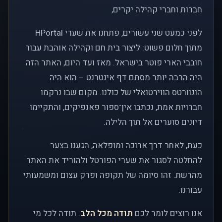
חברות וחברי קהילה יקרים,
לפני כמעט שני עשורים, פתחנו את שערי HPortal
מתוך חלום פשוט: ליצור בית חם וקהילה אוהבת עבור
חובבי הארי פוטר בישראל. מאז ועד היום, האתר הזה
היה הרבה יותר מסתם דף אינטרנט – הוא היה
הוגוורטס הווירטואלי של כולנו. מקום שבו נרקמו
חברויות אמת, נכתבו אין־ספור פאנפיקים, והתקיימו
דיונים סוערים אל תוך הלילה.
כעת, לאחר דרך ארוכה ומופלאה, הגענו בצער
להחלטה לסגור את שערי הפורטל ולהוריד את האתר
מהרשת. זהו סיומה של תקופה ופרק עצום ומשמעותי
עבורנו.
אנו רוצים לומר לכם
תודה מכל הלב
. תודה לכל מי