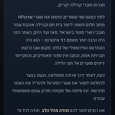
חברות וחברי קהילה יקרים,
לפני כמעט שני עשורים, פתחנו את שערי HPortal
מתוך חלום פשוט: ליצור בית חם וקהילה אוהבת עבור
חובבי הארי פוטר בישראל. מאז ועד היום, האתר הזה
היה הרבה יותר מסתם דף אינטרנט – הוא היה
הוגוורטס הווירטואלי של כולנו. מקום שבו נרקמו
חברויות אמת, נכתבו אין־ספור פאנפיקים, והתקיימו
דיונים סוערים אל תוך הלילה.
כעת, לאחר דרך ארוכה ומופלאה, הגענו בצער
להחלטה לסגור את שערי הפורטל ולהוריד את האתר
מהרשת. זהו סיומה של תקופה ופרק עצום ומשמעותי
עבורנו.
אנו רוצים לומר לכם
תודה מכל הלב
. תודה לכל מי