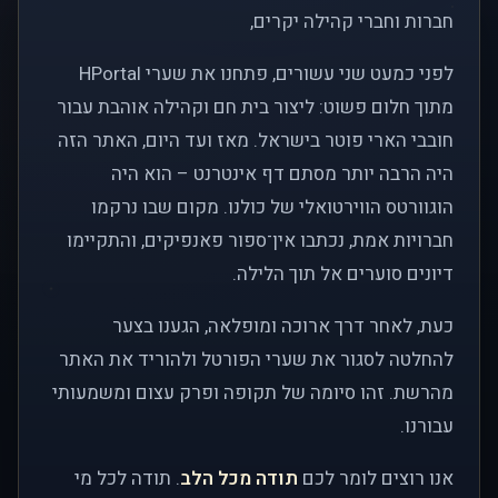
חברות וחברי קהילה יקרים,
לפני כמעט שני עשורים, פתחנו את שערי HPortal
מתוך חלום פשוט: ליצור בית חם וקהילה אוהבת עבור
חובבי הארי פוטר בישראל. מאז ועד היום, האתר הזה
היה הרבה יותר מסתם דף אינטרנט – הוא היה
הוגוורטס הווירטואלי של כולנו. מקום שבו נרקמו
חברויות אמת, נכתבו אין־ספור פאנפיקים, והתקיימו
דיונים סוערים אל תוך הלילה.
כעת, לאחר דרך ארוכה ומופלאה, הגענו בצער
להחלטה לסגור את שערי הפורטל ולהוריד את האתר
מהרשת. זהו סיומה של תקופה ופרק עצום ומשמעותי
עבורנו.
אנו רוצים לומר לכם
תודה מכל הלב
. תודה לכל מי