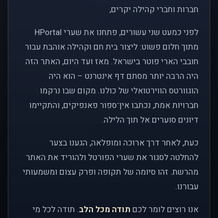
חברות וחברי קהילה יקרים,
לפני כמעט שני עשורים, פתחנו את שערי HPortal
מתוך חלום פשוט: ליצור בית חם וקהילה אוהבת עבור
חובבי הארי פוטר בישראל. מאז ועד היום, האתר הזה
היה הרבה יותר מסתם דף אינטרנט – הוא היה
הוגוורטס הווירטואלי של כולנו. מקום שבו נרקמו
חברויות אמת, נכתבו אין־ספור פאנפיקים, והתקיימו
דיונים סוערים אל תוך הלילה.
כעת, לאחר דרך ארוכה ומופלאה, הגענו בצער
להחלטה לסגור את שערי הפורטל ולהוריד את האתר
מהרשת. זהו סיומה של תקופה ופרק עצום ומשמעותי
עבורנו.
אנו רוצים לומר לכם
תודה מכל הלב
. תודה לכל מי