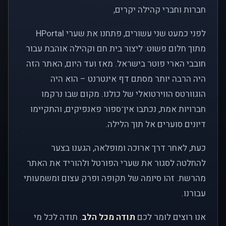
חברות וחברי קהילה יקרים,
לפני כמעט שני עשורים, פתחנו את שערי HPortal
מתוך חלום פשוט: ליצור בית חם וקהילה אוהבת עבור
חובבי הארי פוטר בישראל. מאז ועד היום, האתר הזה
היה הרבה יותר מסתם דף אינטרנט – הוא היה
הוגוורטס הווירטואלי של כולנו. מקום שבו נרקמו
חברויות אמת, נכתבו אין־ספור פאנפיקים, והתקיימו
דיונים סוערים אל תוך הלילה.
כעת, לאחר דרך ארוכה ומופלאה, הגענו בצער
להחלטה לסגור את שערי הפורטל ולהוריד את האתר
מהרשת. זהו סיומה של תקופה ופרק עצום ומשמעותי
עבורנו.
אנו רוצים לומר לכם
תודה מכל הלב
. תודה לכל מי