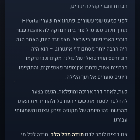
חברות וחברי קהילה יקרים,
לפני כמעט שני עשורים, פתחנו את שערי HPortal
מתוך חלום פשוט: ליצור בית חם וקהילה אוהבת עבור
חובבי הארי פוטר בישראל. מאז ועד היום, האתר הזה
היה הרבה יותר מסתם דף אינטרנט – הוא היה
הוגוורטס הווירטואלי של כולנו. מקום שבו נרקמו
חברויות אמת, נכתבו אין־ספור פאנפיקים, והתקיימו
דיונים סוערים אל תוך הלילה.
כעת, לאחר דרך ארוכה ומופלאה, הגענו בצער
להחלטה לסגור את שערי הפורטל ולהוריד את האתר
מהרשת. זהו סיומה של תקופה ופרק עצום ומשמעותי
עבורנו.
אנו רוצים לומר לכם
תודה מכל הלב
. תודה לכל מי