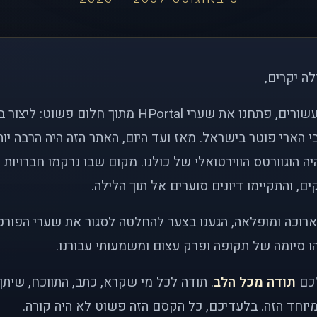
לה יקרים,
לפני כמעט שני עשורים, פתחנו את שערי HPortal מתוך חלו
י הארי פוטר בישראל. מאז ועד היום, האתר הזה היה הרבה י
ה הוגוורטס הווירטואלי של כולנו. מקום שבו נרקמו חברויות 
ם, והתקיימו דיונים סוערים אל תוך הלילה.
רוכה ומופלאה, הגענו בצער להחלטה לסגור את שערי הפורט
 סיומה של תקופה ופרק עצום ומשמעותי עבורנו.
לכם
תודה מכל הלב
. תודה לכל מי שקרא, כתב, התווכח, שית
יוחד הזה. בלעדיכם, כל הקסם הזה פשוט לא היה קורה.