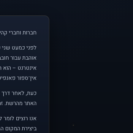
חברות וחברי קהי
אוהבת עבור חובב
אינטרנט – הוא הי
אין־ספור פאנפיקי
כעת, לאחר דרך א
האתר מהרשת. זהו
אנו רוצים לומר 
ביצירת המקום המ