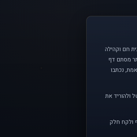
ם פשוט: ליצור בית חם וקהילה
ותר מסתם דף
אמת, נכתבו
ל ולהוריד את
ף ולקח חלק