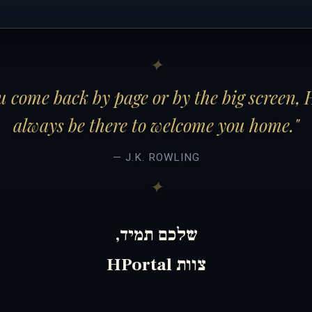
 come back by page or by the big screen, 
always be there to welcome you home."
— J.K. ROWLING
שלכם תמיד,
צוות HPortal