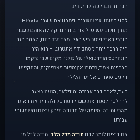
חברות וחברי קהילה יקרים,
לפני כמעט שני עשורים, פתחנו את שערי HPortal
מתוך חלום פשוט: ליצור בית חם וקהילה אוהבת עבור
חובבי הארי פוטר בישראל. מאז ועד היום, האתר הזה
היה הרבה יותר מסתם דף אינטרנט – הוא היה
הוגוורטס הווירטואלי של כולנו. מקום שבו נרקמו
חברויות אמת, נכתבו אין־ספור פאנפיקים, והתקיימו
דיונים סוערים אל תוך הלילה.
כעת, לאחר דרך ארוכה ומופלאה, הגענו בצער
להחלטה לסגור את שערי הפורטל ולהוריד את האתר
מהרשת. זהו סיומה של תקופה ופרק עצום ומשמעותי
עבורנו.
אנו רוצים לומר לכם
תודה מכל הלב
. תודה לכל מי