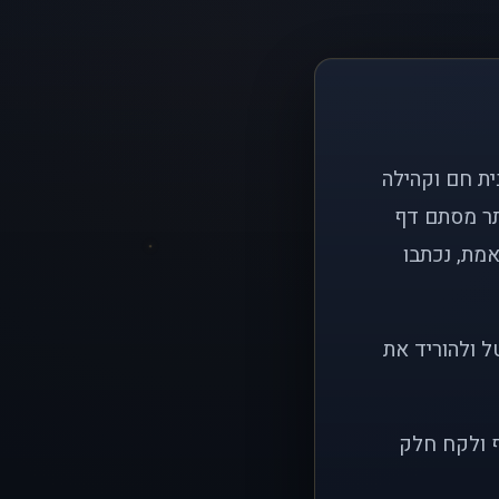
ם פשוט: ליצור בית חם וקהילה
ותר מסתם דף
אמת, נכתבו
ל ולהוריד את
ף ולקח חלק