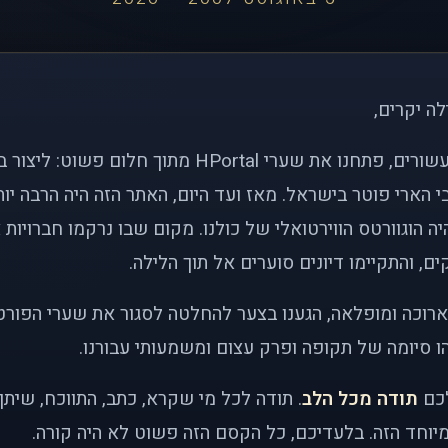
לה יקרים,
לפני כמעט שני עשורים, פתחנו את שערי HPortal מתוך חלו
י הארי פוטר בישראל. מאז ועד היום, האתר הזה היה הרבה י
ה הוגוורטס הווירטואלי של כולנו. מקום שבו נרקמו חברויות 
ם, והתקיימו דיונים סוערים אל תוך הלילה.
רוכה ומופלאה, הגענו בצער להחלטה לסגור את שערי הפורט
 סיומה של תקופה ופרק עצום ומשמעותי עבורנו.
לכם
תודה מכל הלב
. תודה לכל מי שקרא, כתב, התווכח, שית
יוחד הזה. בלעדיכם, כל הקסם הזה פשוט לא היה קורה.