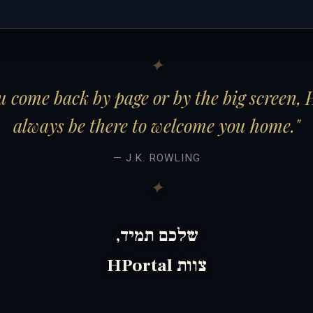
 come back by page or by the big screen, 
always be there to welcome you home."
— J.K. ROWLING
שלכם תמיד,
צוות HPortal