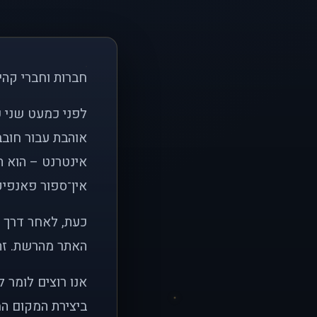
חברות וחברי קהי
אוהבת עבור חובב
אינטרנט – הוא הי
אין־ספור פאנפיקי
כעת, לאחר דרך א
האתר מהרשת. זהו
אנו רוצים לומר 
ביצירת המקום המ