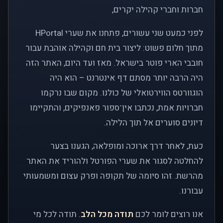
חברות וחברי קהילה יקרים,
לפני כמעט שני עשורים, פתחנו את שערי HPortal
מתוך חלום פשוט: ליצור בית חם וקהילה אוהבת עבור
חובבי הארי פוטר בישראל. מאז ועד היום, האתר הזה
היה הרבה יותר מסתם דף אינטרנט – הוא היה
הוגוורטס הווירטואלי של כולנו. מקום שבו נרקמו
חברויות אמת, נכתבו אין־ספור פאנפיקים, והתקיימו
דיונים סוערים אל תוך הלילה.
כעת, לאחר דרך ארוכה ומופלאה, הגענו בצער
להחלטה לסגור את שערי הפורטל ולהוריד את האתר
מהרשת. זהו סיומה של תקופה ופרק עצום ומשמעותי
עבורנו.
אנו רוצים לומר לכם
תודה מכל הלב
. תודה לכל מי