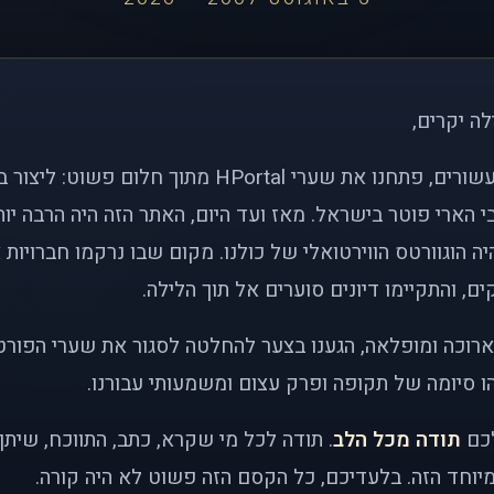
לה יקרים,
לפני כמעט שני עשורים, פתחנו את שערי HPortal מתוך חלו
י הארי פוטר בישראל. מאז ועד היום, האתר הזה היה הרבה י
ה הוגוורטס הווירטואלי של כולנו. מקום שבו נרקמו חברויות 
ם, והתקיימו דיונים סוערים אל תוך הלילה.
רוכה ומופלאה, הגענו בצער להחלטה לסגור את שערי הפורט
 סיומה של תקופה ופרק עצום ומשמעותי עבורנו.
לכם
תודה מכל הלב
. תודה לכל מי שקרא, כתב, התווכח, שית
יוחד הזה. בלעדיכם, כל הקסם הזה פשוט לא היה קורה.