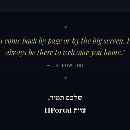
 come back by page or by the big screen, 
always be there to welcome you home."
— J.K. ROWLING
שלכם תמיד,
צוות HPortal