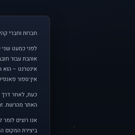
חברות וחברי קהי
אוהבת עבור חובב
אינטרנט – הוא הי
אין־ספור פאנפיקי
כעת, לאחר דרך א
האתר מהרשת. זהו
אנו רוצים לומר 
ביצירת המקום המ