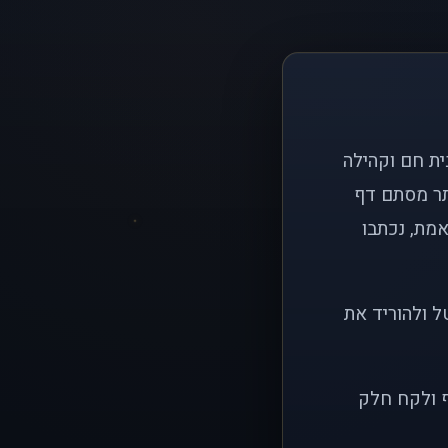
ם פשוט: ליצור בית חם וקהילה
ותר מסתם דף
אמת, נכתבו
ל ולהוריד את
ף ולקח חלק