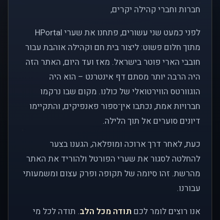
חברות וחברי קהילה יקרים,
לפני כמעט שני עשורים, פתחנו את שערי HPortal
מתוך חלום פשוט: ליצור בית חם וקהילה אוהבת עבור
חובבי הארי פוטר בישראל. מאז ועד היום, האתר הזה
היה הרבה יותר מסתם דף אינטרנט – הוא היה
הוגוורטס הווירטואלי של כולנו. מקום שבו נרקמו
חברויות אמת, נכתבו אין־ספור פאנפיקים, והתקיימו
דיונים סוערים אל תוך הלילה.
כעת, לאחר דרך ארוכה ומופלאה, הגענו בצער
להחלטה לסגור את שערי הפורטל ולהוריד את האתר
מהרשת. זהו סיומה של תקופה ופרק עצום ומשמעותי
עבורנו.
אנו רוצים לומר לכם
תודה מכל הלב
. תודה לכל מי