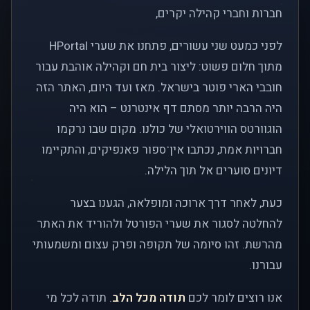
חברות וחברי קהילה יקרים,
לפני כמעט שני עשורים, פתחנו את שערי HPortal
מתוך חלום פשוט: ליצור בית חם וקהילה אוהבת עבור
חובבי הארי פוטר בישראל. מאז ועד היום, האתר הזה
היה הרבה יותר מסתם דף אינטרנט – הוא היה
הוגוורטס הווירטואלי של כולנו. מקום שבו נרקמו
חברויות אמת, נכתבו אין־ספור פאנפיקים, והתקיימו
דיונים סוערים אל תוך הלילה.
כעת, לאחר דרך ארוכה ומופלאה, הגענו בצער
להחלטה לסגור את שערי הפורטל ולהוריד את האתר
מהרשת. זהו סיומה של תקופה ופרק עצום ומשמעותי
עבורנו.
אנו רוצים לומר לכם
תודה מכל הלב
. תודה לכל מי