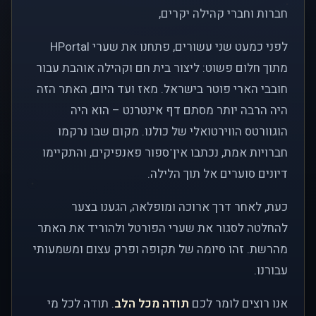
חברות וחברי קהילה יקרים,
לפני כמעט שני עשורים, פתחנו את שערי HPortal
מתוך חלום פשוט: ליצור בית חם וקהילה אוהבת עבור
חובבי הארי פוטר בישראל. מאז ועד היום, האתר הזה
היה הרבה יותר מסתם דף אינטרנט – הוא היה
הוגוורטס הווירטואלי של כולנו. מקום שבו נרקמו
חברויות אמת, נכתבו אין־ספור פאנפיקים, והתקיימו
דיונים סוערים אל תוך הלילה.
כעת, לאחר דרך ארוכה ומופלאה, הגענו בצער
להחלטה לסגור את שערי הפורטל ולהוריד את האתר
מהרשת. זהו סיומה של תקופה ופרק עצום ומשמעותי
עבורנו.
אנו רוצים לומר לכם
תודה מכל הלב
. תודה לכל מי