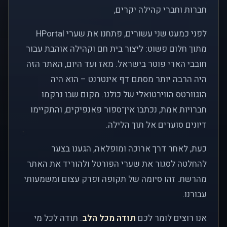
חברות וחברי קהילה יקרים,
לפני כמעט שני עשורים, פתחנו את שערי HPortal
מתוך חלום פשוט: ליצור בית חם וקהילה אוהבת עבור
חובבי הארי פוטר בישראל. מאז ועד היום, האתר הזה
היה הרבה יותר מסתם דף אינטרנט – הוא היה
הוגוורטס הווירטואלי של כולנו. מקום שבו נרקמו
חברויות אמת, נכתבו אין־ספור פאנפיקים, והתקיימו
דיונים סוערים אל תוך הלילה.
כעת, לאחר דרך ארוכה ומופלאה, הגענו בצער
להחלטה לסגור את שערי הפורטל ולהוריד את האתר
מהרשת. זהו סיומה של תקופה ופרק עצום ומשמעותי
עבורנו.
אנו רוצים לומר לכם
תודה מכל הלב
. תודה לכל מי