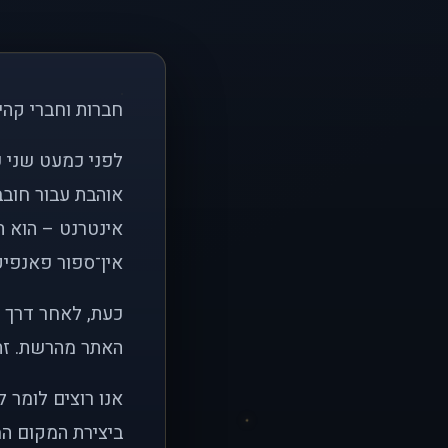
חברות וחברי קהי
אוהבת עבור חובב
אינטרנט – הוא הי
אין־ספור פאנפיקי
כעת, לאחר דרך א
האתר מהרשת. זהו
אנו רוצים לומר 
ביצירת המקום המ