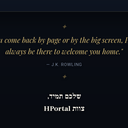
 come back by page or by the big screen, 
always be there to welcome you home."
— J.K. ROWLING
שלכם תמיד,
צוות HPortal