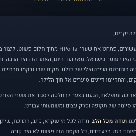
לה יקרים,
לפני כמעט שני עשורים, פתחנו את שערי HPortal מתוך חלו
י הארי פוטר בישראל. מאז ועד היום, האתר הזה היה הרבה י
ה הוגוורטס הווירטואלי של כולנו. מקום שבו נרקמו חברויות 
ם, והתקיימו דיונים סוערים אל תוך הלילה.
רוכה ומופלאה, הגענו בצער להחלטה לסגור את שערי הפורט
 סיומה של תקופה ופרק עצום ומשמעותי עבורנו.
לכם
תודה מכל הלב
. תודה לכל מי שקרא, כתב, התווכח, שית
יוחד הזה. בלעדיכם, כל הקסם הזה פשוט לא היה קורה.