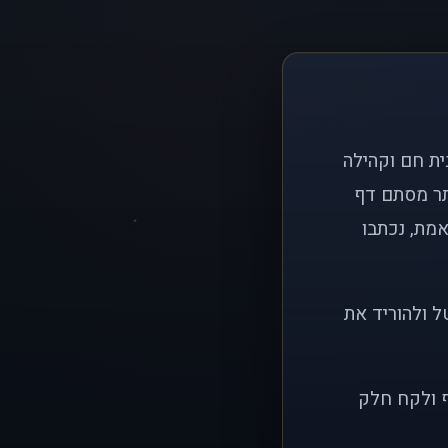
ם פשוט: ליצור בית חם וקהילה
ותר מסתם דף
אמת, נכתבו
ל ולהוריד את
ף ולקח חלק